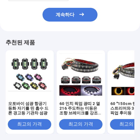
계속하다
추천된 제품
오토바이 섬광 항공기
60 인치 픽업 광띠 2 열
60 "150cm 턴
등화 자기를 띤 흡수 드
216 주도하는 미등은
스트리머와 3색기
론 경고등 기관차 섬광
조향 브레이크를 강조합
픽업 후미등
니다
최고의 가격
최고의 가격
최고의 