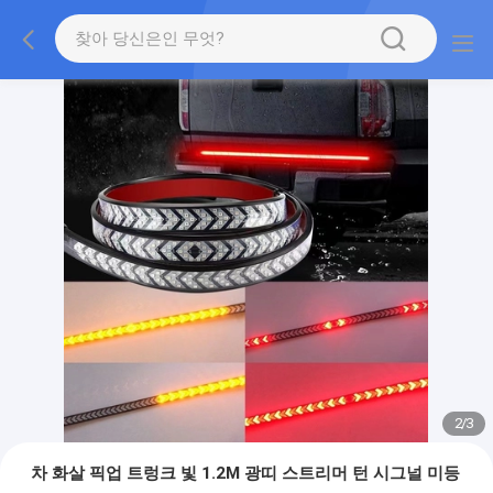
2
/
3
차 화살 픽업 트렁크 빛 1.2M 광띠 스트리머 턴 시그널 미등